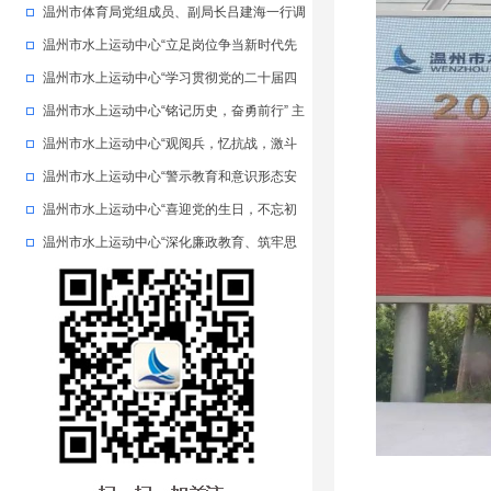
温州市体育局党组成员、副局长吕建海一行调
研中心工作
温州市水上运动中心“立足岗位争当新时代先
锋党员” 主题党日活动
温州市水上运动中心“学习贯彻党的二十届四
中全会精神” 主题党日活动
温州市水上运动中心“铭记历史，奋勇前行” 主
题党日活动
温州市水上运动中心“观阅兵，忆抗战，激斗
志” 主题党日活动
温州市水上运动中心“警示教育和意识形态安
全教育”主题党日活动
温州市水上运动中心“喜迎党的生日，不忘初
心跟党走”主题党日活动
温州市水上运动中心“深化廉政教育、筑牢思
想防线” 主题党日活动